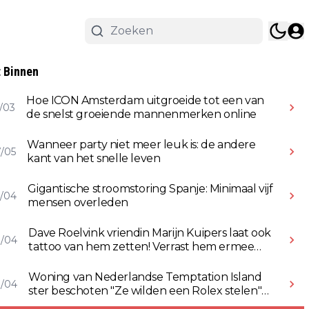
 Binnen
Hoe ICON Amsterdam uitgroeide tot een van
/03
de snelst groeiende mannenmerken online
Wanneer party niet meer leuk is: de andere
/05
kant van het snelle leven
Gigantische stroomstoring Spanje: Minimaal vijf
/04
mensen overleden
Dave Roelvink vriendin Marijn Kuipers laat ook
8/04
tattoo van hem zetten! Verrast hem ermee
(Video)
Woning van Nederlandse Temptation Island
8/04
ster beschoten "Ze wilden een Rolex stelen"
(Video)