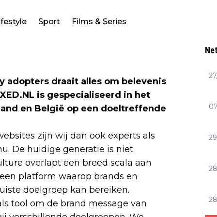
ifestyle
Sport
Films & Series
Net
27
 adopters draait alles om belevenis
ED.NL is gespecialiseerd in het
07
and en België op een doeltreffende
bsites zijn wij dan ook experts als
29
u. De huidige generatie is niet
lture overlapt een breed scala aan
2
 een platform waarop brands en
uiste doelgroep kan bereiken.
2
 als tool om de brand message van
ij verschillende doelgroepen. We