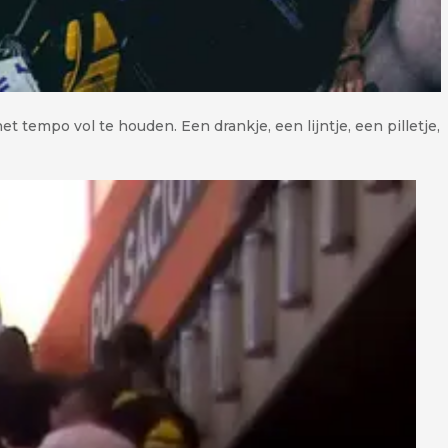
et tempo vol te houden. Een drankje, een lijntje, een pilletje,