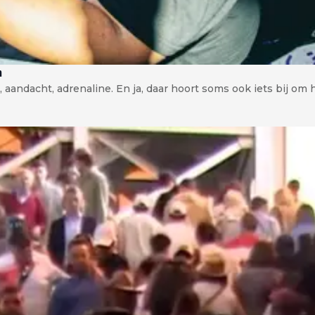
n
, aandacht, adrenaline. En ja, daar hoort soms ook iets bij om h