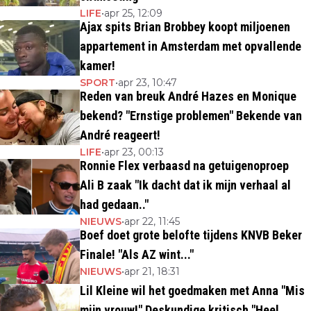
LIFE
•
apr 25, 12:09
Ajax spits Brian Brobbey koopt miljoenen
appartement in Amsterdam met opvallende
kamer!
SPORT
•
apr 23, 10:47
Reden van breuk André Hazes en Monique
bekend? "Ernstige problemen" Bekende van
André reageert!
LIFE
•
apr 23, 00:13
Ronnie Flex verbaasd na getuigenoproep
Ali B zaak "Ik dacht dat ik mijn verhaal al
had gedaan.."
NIEUWS
•
apr 22, 11:45
Boef doet grote belofte tijdens KNVB Beker
Finale! "Als AZ wint..."
NIEUWS
•
apr 21, 18:31
Lil Kleine wil het goedmaken met Anna "Mis
mijn vrouw!" Deskundige kritisch "Heel