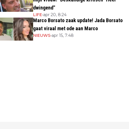
dwingend"
LIFE
•
apr 20, 8:24
Marco Borsato zaak update! Jada Borsato
gaat viraal met ode aan Marco
NIEUWS
•
apr 15, 7:48