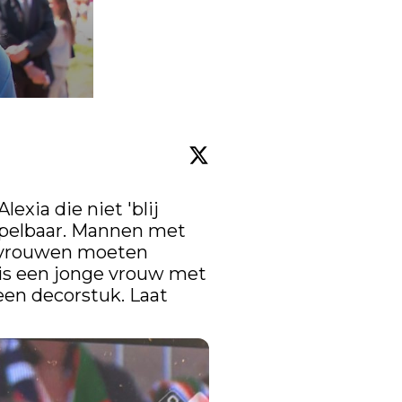
exia die niet 'blij 
rspelbaar. Mannen met 
, vrouwen moeten 
is een jonge vrouw met 
een decorstuk. Laat 