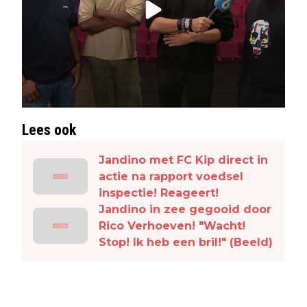
Lees ook
Jandino met FC Kip direct in
actie na rapport voedsel
inspectie! Reageert!
Jandino in zee gegooid door
Rico Verhoeven! "Wacht!
Stop! Ik heb een bril!" (Beeld)