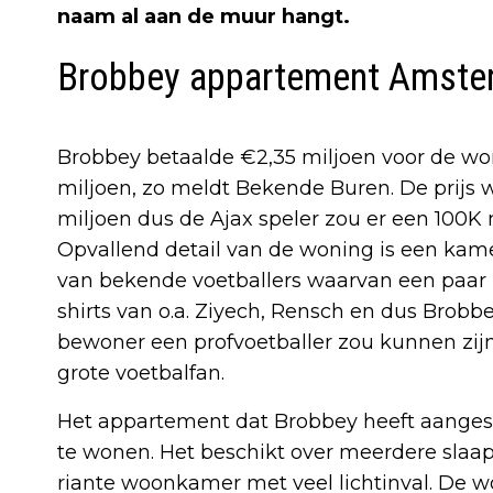
naam al aan de muur hangt.
Brobbey appartement Amste
Brobbey betaalde €2,35 miljoen voor de w
miljoen, zo meldt Bekende Buren. De prijs 
miljoen dus de Ajax speler zou er een 100K
Opvallend detail van de woning is een kam
van bekende voetballers waarvan een paar b
shirts van o.a. Ziyech, Rensch en dus Brobbe
bewoner een profvoetballer zou kunnen zijn 
grote voetbalfan.
Het appartement dat Brobbey heeft aangesc
te wonen. Het beschikt over meerdere sla
riante woonkamer met veel lichtinval. De won