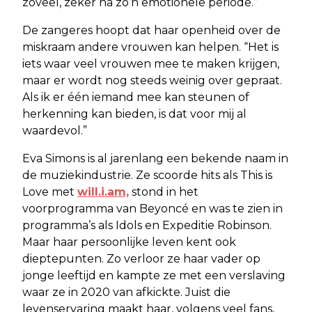
zoveel, zeker na zo’n emotionele periode.”
De zangeres hoopt dat haar openheid over de
miskraam andere vrouwen kan helpen. “Het is
iets waar veel vrouwen mee te maken krijgen,
maar er wordt nog steeds weinig over gepraat.
Als ik er één iemand mee kan steunen of
herkenning kan bieden, is dat voor mij al
waardevol.”
Eva Simons is al jarenlang een bekende naam in
de muziekindustrie. Ze scoorde hits als This is
Love met
will.i.am,
stond in het
voorprogramma van Beyoncé en was te zien in
programma’s als Idols en Expeditie Robinson.
Maar haar persoonlijke leven kent ook
dieptepunten. Zo verloor ze haar vader op
jonge leeftijd en kampte ze met een verslaving
waar ze in 2020 van afkickte. Juist die
levenservaring maakt haar, volgens veel fans,