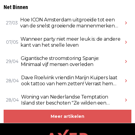
Net Binnen
Hoe ICON Amsterdam uitgroeide tot een
27/03
van de snelst groeiende mannenmerken
online
Wanneer party niet meer leuk is: de andere
07/05
kant van het snelle leven
Gigantische stroomstoring Spanje:
29/04
Minimaal vijf mensen overleden
Dave Roelvink vriendin Marijn Kuipers laat
28/04
ook tattoo van hem zetten! Verrast hem
ermee (Video)
Woning van Nederlandse Temptation
28/04
Island ster beschoten "Ze wilden een
Rolex stelen" (Video)
Meer artikelen