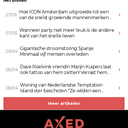
Hoe ICON Amsterdam uitgroeide tot een
27/03
van de snelst groeiende mannenmerken
online
Wanneer party niet meer leuk is: de andere
07/05
kant van het snelle leven
Gigantische stroomstoring Spanje:
29/04
Minimaal vijf mensen overleden
Dave Roelvink vriendin Marijn Kuipers laat
28/04
ook tattoo van hem zetten! Verrast hem
ermee (Video)
Woning van Nederlandse Temptation
28/04
Island ster beschoten "Ze wilden een
Rolex stelen" (Video)
Meer artikelen