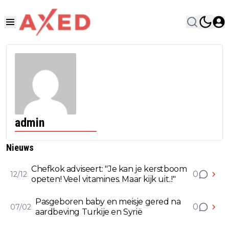
admin
Nieuws
Chefkok adviseert: "Je kan je kerstboom
0
12/12
opeten! Veel vitamines. Maar kijk uit..!"
Pasgeboren baby en meisje gered na
0
07/02
aardbeving Turkije en Syrië