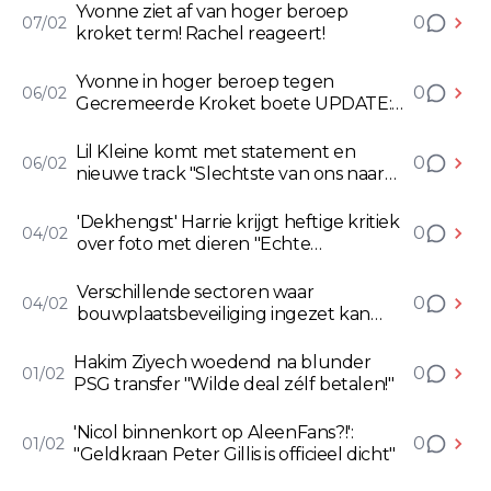
Yvonne ziet af van hoger beroep
0
07/02
kroket term! Rachel reageert!
Yvonne in hoger beroep tegen
0
06/02
Gecremeerde Kroket boete UPDATE:
Ziet er vanaf
Lil Kleine komt met statement en
0
06/02
nieuwe track "Slechtste van ons naar
boven gekomen"
'Dekhengst' Harrie krijgt heftige kritiek
0
04/02
over foto met dieren "Echte
dierenvriend?"
Verschillende sectoren waar
0
04/02
bouwplaatsbeveiliging ingezet kan
worden
Hakim Ziyech woedend na blunder
0
01/02
PSG transfer "Wilde deal zélf betalen!"
'Nicol binnenkort op AleenFans?!':
0
01/02
"Geldkraan Peter Gillis is officieel dicht"