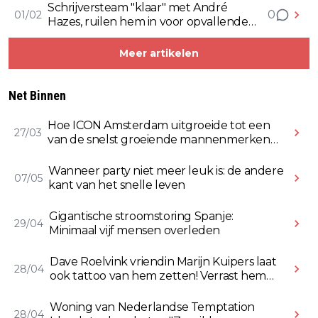
Schrijversteam "klaar" met André
0
01/02
Hazes, ruilen hem in voor opvallende
BN'er...
Meer artikelen
Net Binnen
Hoe ICON Amsterdam uitgroeide tot een
27/03
van de snelst groeiende mannenmerken
online
Wanneer party niet meer leuk is: de andere
07/05
kant van het snelle leven
Gigantische stroomstoring Spanje:
29/04
Minimaal vijf mensen overleden
Dave Roelvink vriendin Marijn Kuipers laat
28/04
ook tattoo van hem zetten! Verrast hem
ermee (Video)
Woning van Nederlandse Temptation
28/04