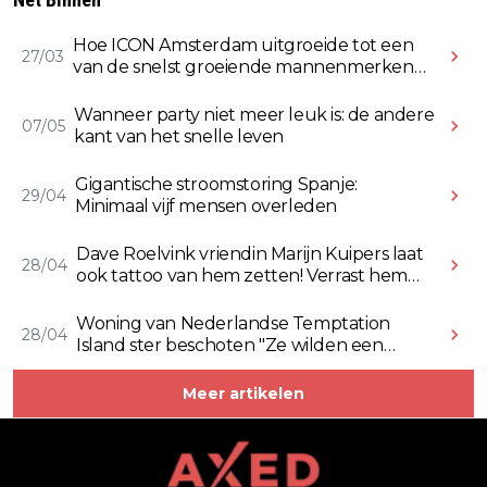
Hoe ICON Amsterdam uitgroeide tot een
27/03
van de snelst groeiende mannenmerken
online
Wanneer party niet meer leuk is: de andere
07/05
kant van het snelle leven
Gigantische stroomstoring Spanje:
29/04
Minimaal vijf mensen overleden
Dave Roelvink vriendin Marijn Kuipers laat
28/04
ook tattoo van hem zetten! Verrast hem
ermee (Video)
Woning van Nederlandse Temptation
28/04
Island ster beschoten "Ze wilden een
Rolex stelen" (Video)
Meer artikelen