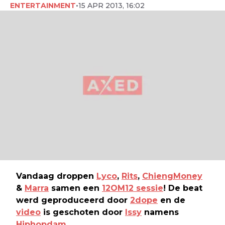
ENTERTAINMENT
•
15 APR 2013, 16:02
Vandaag droppen
Lyco
,
Rits
,
ChiengMoney
&
Marra
samen een
12OM12 sessie
! De beat
werd geproduceerd door
2dope
en de
video
is geschoten door
Issy
namens
Hiphopdam
.