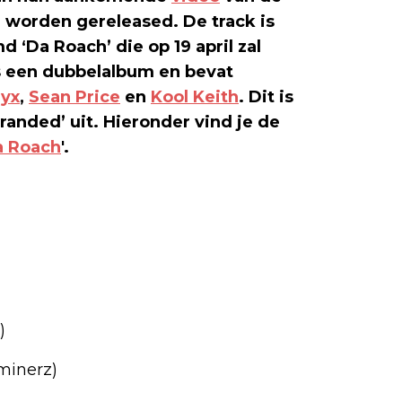
l worden gereleased. De track is
‘Da Roach’ die op 19 april zal
s een dubbelalbum en bevat
yx
,
Sean Price
en
Kool Keith
. Dit is
anded’ uit. Hieronder vind je de
a Roach
'.
)
dminerz)