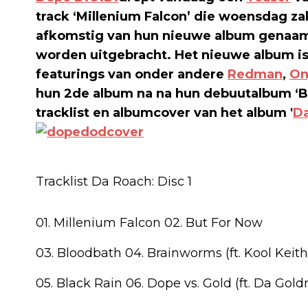
track ‘Millenium Falcon’ die woensdag za
afkomstig van hun nieuwe album genaamd 
worden uitgebracht. Het nieuwe album i
featurings van onder andere
Redman
,
On
hun 2de album na na hun debuutalbum ‘Br
tracklist en albumcover van het album '
D
Tracklist Da Roach: Disc 1
01. Millenium Falcon 02. But For Now
03. Bloodbath 04. Brainworms (ft. Kool Keith
05. Black Rain 06. Dope vs. Gold (ft. Da Gol