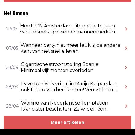
Net Binnen
Hoe ICON Amsterdam uitgroeide tot een
27/03
van de snelst groeiende mannenmerken
online
Wanneer party niet meer leuk is: de andere
07/05
kant van het snelle leven
Gigantische stroomstoring Spanje:
29/04
Minimaal vijf mensen overleden
Dave Roelvink vriendin Marijn Kuipers laat
28/04
ook tattoo van hem zetten! Verrast hem
ermee (Video)
Woning van Nederlandse Temptation
28/04
Island ster beschoten "Ze wilden een
Rolex stelen" (Video)
Meer artikelen