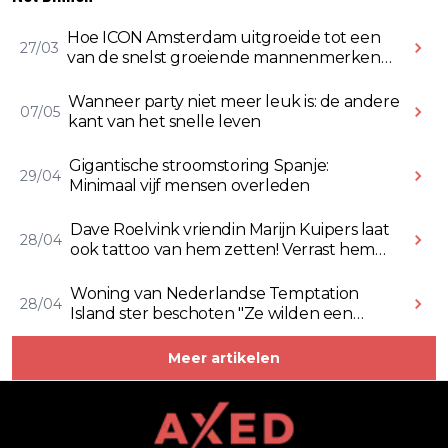
Hoe ICON Amsterdam uitgroeide tot een
27/03
van de snelst groeiende mannenmerken
online
Wanneer party niet meer leuk is: de andere
07/05
kant van het snelle leven
Gigantische stroomstoring Spanje:
29/04
Minimaal vijf mensen overleden
Dave Roelvink vriendin Marijn Kuipers laat
28/04
ook tattoo van hem zetten! Verrast hem
ermee (Video)
Woning van Nederlandse Temptation
28/04
Island ster beschoten "Ze wilden een
Rolex stelen" (Video)
Meer artikelen