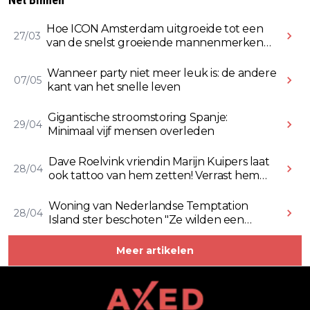
Hoe ICON Amsterdam uitgroeide tot een
27/03
van de snelst groeiende mannenmerken
online
Wanneer party niet meer leuk is: de andere
07/05
kant van het snelle leven
Gigantische stroomstoring Spanje:
29/04
Minimaal vijf mensen overleden
Dave Roelvink vriendin Marijn Kuipers laat
28/04
ook tattoo van hem zetten! Verrast hem
ermee (Video)
Woning van Nederlandse Temptation
28/04
Island ster beschoten "Ze wilden een
Rolex stelen" (Video)
Meer artikelen