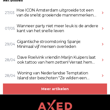
Hoe ICON Amsterdam uitgroeide tot een
27/03
van de snelst groeiende mannenmerken
online
Wanneer party niet meer leuk is: de andere
07/05
kant van het snelle leven
Gigantische stroomstoring Spanje:
29/04
Minimaal vijf mensen overleden
Dave Roelvink vriendin Marijn Kuipers laat
28/04
ook tattoo van hem zetten! Verrast hem
ermee (Video)
Woning van Nederlandse Temptation
28/04
Island ster beschoten "Ze wilden een
Rolex stelen" (Video)
Meer artikelen