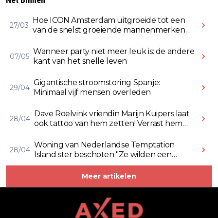
Hoe ICON Amsterdam uitgroeide tot een
27/03
van de snelst groeiende mannenmerken
online
Wanneer party niet meer leuk is: de andere
07/05
kant van het snelle leven
Gigantische stroomstoring Spanje:
29/04
Minimaal vijf mensen overleden
Dave Roelvink vriendin Marijn Kuipers laat
28/04
ook tattoo van hem zetten! Verrast hem
ermee (Video)
Woning van Nederlandse Temptation
28/04
Island ster beschoten "Ze wilden een
Rolex stelen" (Video)
Meer artikelen