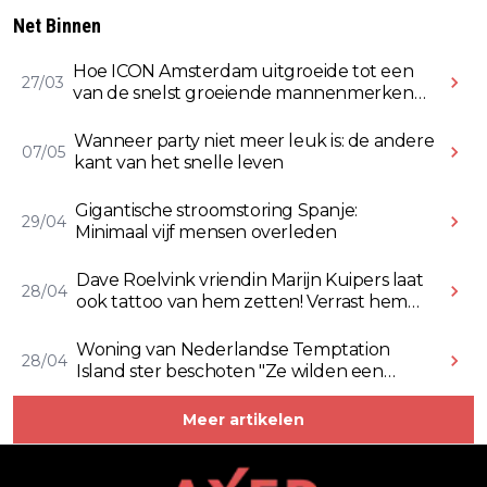
Net Binnen
Hoe ICON Amsterdam uitgroeide tot een
27/03
van de snelst groeiende mannenmerken
online
Wanneer party niet meer leuk is: de andere
07/05
kant van het snelle leven
Gigantische stroomstoring Spanje:
29/04
Minimaal vijf mensen overleden
Dave Roelvink vriendin Marijn Kuipers laat
28/04
ook tattoo van hem zetten! Verrast hem
ermee (Video)
Woning van Nederlandse Temptation
28/04
Island ster beschoten "Ze wilden een
Rolex stelen" (Video)
Meer artikelen