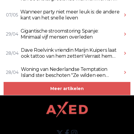
online
Wanneer party niet meer leuk is: de andere
07/05
kant van het snelle leven
Gigantische stroomstoring Spanje:
29/04
Minimaal vijf mensen overleden
Dave Roelvink vriendin Marijn Kuipers laat
28/04
ook tattoo van hem zetten! Verrast hem
ermee (Video)
Woning van Nederlandse Temptation
28/04
Island ster beschoten "Ze wilden een
Rolex stelen" (Video)
Meer artikelen