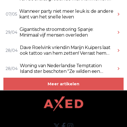
online
Wanneer party niet meer leuk is: de andere
07/05
kant van het snelle leven
Gigantische stroomstoring Spanje:
29/04
Minimaal vijf mensen overleden
Dave Roelvink vriendin Marijn Kuipers laat
28/04
ook tattoo van hem zetten! Verrast hem
ermee (Video)
Woning van Nederlandse Temptation
28/04
Island ster beschoten "Ze wilden een
Rolex stelen" (Video)
Meer artikelen