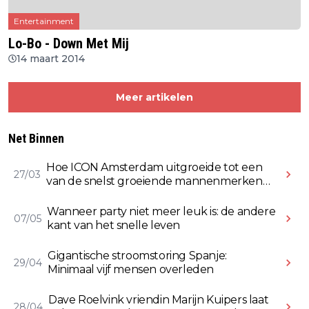
Entertainment
Lo-Bo - Down Met Mij
14 maart 2014
Meer artikelen
Net Binnen
Hoe ICON Amsterdam uitgroeide tot een
27/03
van de snelst groeiende mannenmerken
online
Wanneer party niet meer leuk is: de andere
07/05
kant van het snelle leven
Gigantische stroomstoring Spanje:
29/04
Minimaal vijf mensen overleden
Dave Roelvink vriendin Marijn Kuipers laat
28/04