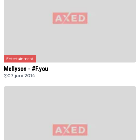
Entertainment
Mellyson - #F.you
07 juni 2014