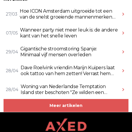
Hoe ICON Amsterdam uitgroeide tot een
27/03
van de snelst groeiende mannenmerken
online
Wanneer party niet meer leuk is: de andere
07/05
kant van het snelle leven
Gigantische stroomstoring Spanje:
29/04
Minimaal vijf mensen overleden
Dave Roelvink vriendin Marijn Kuipers laat
28/04
ook tattoo van hem zetten! Verrast hem
ermee (Video)
Woning van Nederlandse Temptation
28/04
Island ster beschoten "Ze wilden een
Rolex stelen" (Video)
Meer artikelen