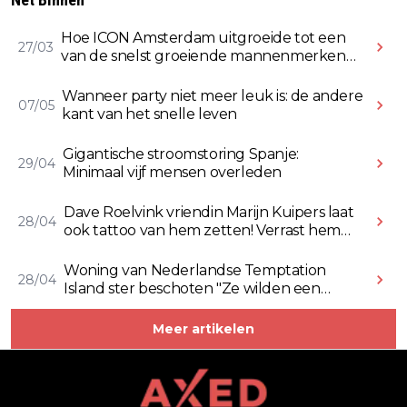
Hoe ICON Amsterdam uitgroeide tot een
27/03
van de snelst groeiende mannenmerken
online
Wanneer party niet meer leuk is: de andere
07/05
kant van het snelle leven
Gigantische stroomstoring Spanje:
29/04
Minimaal vijf mensen overleden
Dave Roelvink vriendin Marijn Kuipers laat
28/04
ook tattoo van hem zetten! Verrast hem
ermee (Video)
Woning van Nederlandse Temptation
28/04
Island ster beschoten "Ze wilden een
Rolex stelen" (Video)
Meer artikelen