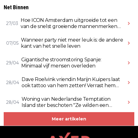
Net Binnen
Hoe ICON Amsterdam uitgroeide tot een
27/03
van de snelst groeiende mannenmerken
online
Wanneer party niet meer leuk is: de andere
07/05
kant van het snelle leven
Gigantische stroomstoring Spanje:
29/04
Minimaal vijf mensen overleden
Dave Roelvink vriendin Marijn Kuipers laat
28/04
ook tattoo van hem zetten! Verrast hem
ermee (Video)
Woning van Nederlandse Temptation
28/04
Island ster beschoten "Ze wilden een
Rolex stelen" (Video)
Meer artikelen