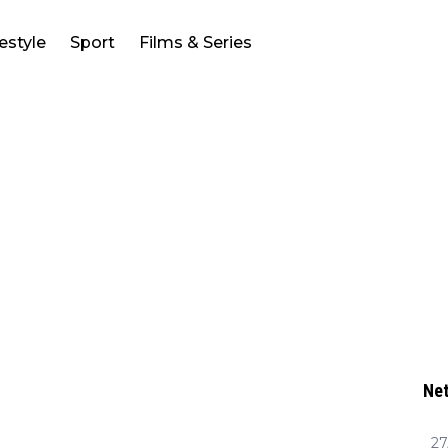
festyle
Sport
Films & Series
Net
27