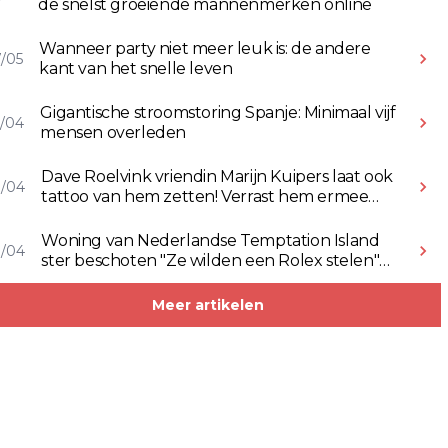
de snelst groeiende mannenmerken online
Wanneer party niet meer leuk is: de andere
/05
kant van het snelle leven
Gigantische stroomstoring Spanje: Minimaal vijf
/04
mensen overleden
Dave Roelvink vriendin Marijn Kuipers laat ook
8/04
tattoo van hem zetten! Verrast hem ermee
(Video)
Woning van Nederlandse Temptation Island
8/04
ster beschoten "Ze wilden een Rolex stelen"
(Video)
Meer artikelen