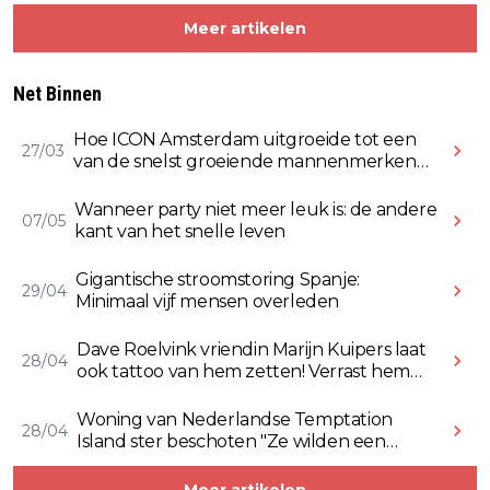
Meer artikelen
Net Binnen
Hoe ICON Amsterdam uitgroeide tot een
27/03
van de snelst groeiende mannenmerken
online
Wanneer party niet meer leuk is: de andere
07/05
kant van het snelle leven
Gigantische stroomstoring Spanje:
29/04
Minimaal vijf mensen overleden
Dave Roelvink vriendin Marijn Kuipers laat
28/04
ook tattoo van hem zetten! Verrast hem
ermee (Video)
Woning van Nederlandse Temptation
28/04
Island ster beschoten "Ze wilden een
Rolex stelen" (Video)