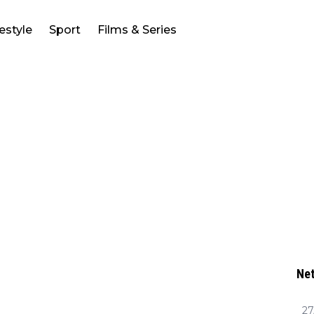
festyle
Sport
Films & Series
Net
27