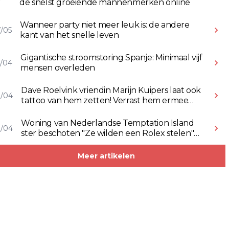
de snelst groeiende mannenmerken online
Wanneer party niet meer leuk is: de andere
/05
kant van het snelle leven
Gigantische stroomstoring Spanje: Minimaal vijf
/04
mensen overleden
Dave Roelvink vriendin Marijn Kuipers laat ook
8/04
tattoo van hem zetten! Verrast hem ermee
(Video)
Woning van Nederlandse Temptation Island
8/04
ster beschoten "Ze wilden een Rolex stelen"
(Video)
Meer artikelen