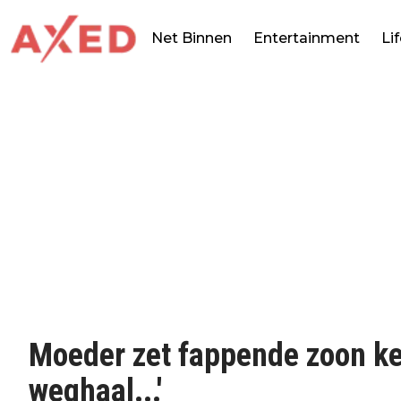
Net Binnen
Entertainment
Li
Moeder zet fappende zoon keih
weghaal...'