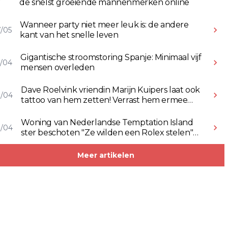
de snelst groeiende mannenmerken online
Wanneer party niet meer leuk is: de andere
/05
kant van het snelle leven
Gigantische stroomstoring Spanje: Minimaal vijf
/04
mensen overleden
Dave Roelvink vriendin Marijn Kuipers laat ook
8/04
tattoo van hem zetten! Verrast hem ermee
(Video)
Woning van Nederlandse Temptation Island
8/04
ster beschoten "Ze wilden een Rolex stelen"
(Video)
Meer artikelen