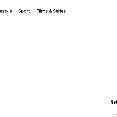
festyle
Sport
Films & Series
Net
27