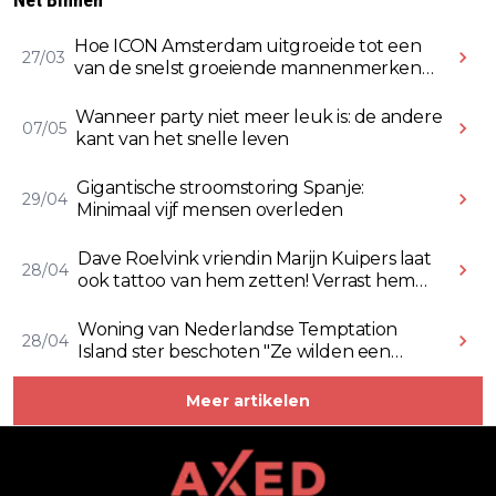
Hoe ICON Amsterdam uitgroeide tot een
27/03
van de snelst groeiende mannenmerken
online
Wanneer party niet meer leuk is: de andere
07/05
kant van het snelle leven
Gigantische stroomstoring Spanje:
29/04
Minimaal vijf mensen overleden
Dave Roelvink vriendin Marijn Kuipers laat
28/04
ook tattoo van hem zetten! Verrast hem
ermee (Video)
Woning van Nederlandse Temptation
28/04
Island ster beschoten "Ze wilden een
Rolex stelen" (Video)
Meer artikelen