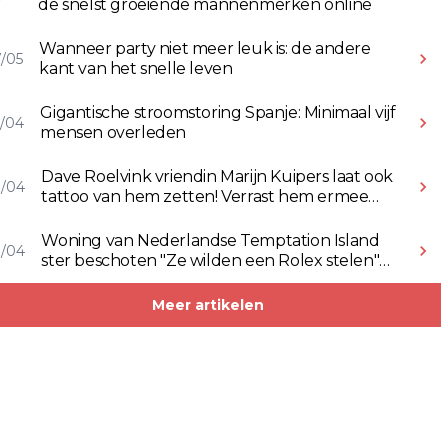
de snelst groeiende mannenmerken online
Wanneer party niet meer leuk is: de andere
/05
kant van het snelle leven
Gigantische stroomstoring Spanje: Minimaal vijf
/04
mensen overleden
Dave Roelvink vriendin Marijn Kuipers laat ook
8/04
tattoo van hem zetten! Verrast hem ermee
(Video)
Woning van Nederlandse Temptation Island
8/04
ster beschoten "Ze wilden een Rolex stelen"
(Video)
Meer artikelen