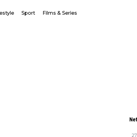
festyle
Sport
Films & Series
Net
27