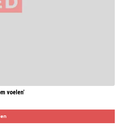
om voelen'
len