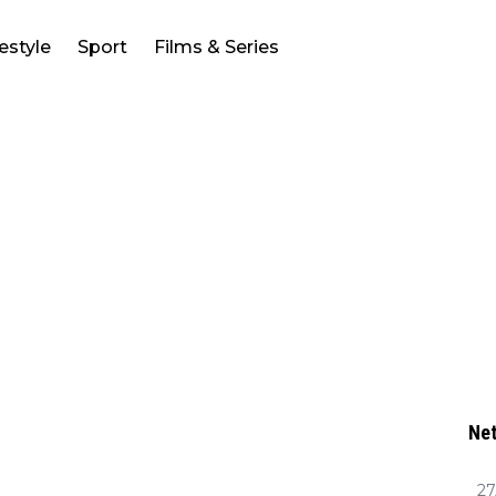
festyle
Sport
Films & Series
Net
27