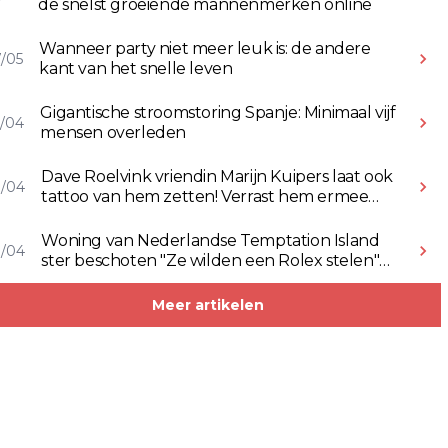
de snelst groeiende mannenmerken online
Wanneer party niet meer leuk is: de andere
/05
kant van het snelle leven
Gigantische stroomstoring Spanje: Minimaal vijf
/04
mensen overleden
Dave Roelvink vriendin Marijn Kuipers laat ook
8/04
tattoo van hem zetten! Verrast hem ermee
(Video)
Woning van Nederlandse Temptation Island
8/04
ster beschoten "Ze wilden een Rolex stelen"
(Video)
Meer artikelen