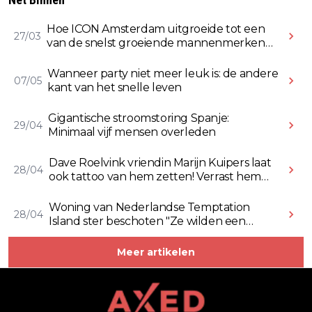
Hoe ICON Amsterdam uitgroeide tot een
27/03
van de snelst groeiende mannenmerken
online
Wanneer party niet meer leuk is: de andere
07/05
kant van het snelle leven
Gigantische stroomstoring Spanje:
29/04
Minimaal vijf mensen overleden
Dave Roelvink vriendin Marijn Kuipers laat
28/04
ook tattoo van hem zetten! Verrast hem
ermee (Video)
Woning van Nederlandse Temptation
28/04
Island ster beschoten "Ze wilden een
Rolex stelen" (Video)
Meer artikelen