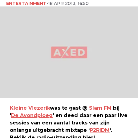
ENTERTAINMENT
•
18 APR 2013, 16:50
Kleine Viezerik
was te gast @
Slam FM
bij
'
De Avondploeg
' en deed daar een paar live
sessies van een aantal tracks van zijn
onlangs uitgebracht mixtape ‘
P2RIDM
‘.
Bekijk de radio-uitzending hier!