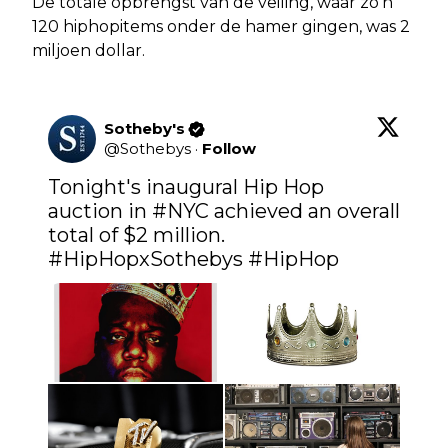
De totale opbrengst van de veiling, waar zo'n
120 hiphopitems onder de hamer gingen, was 2
miljoen dollar.
Sotheby's
@
Sothebys
·
Follow
Tonight's inaugural Hip Hop 
auction in 
#NYC
 achieved an overall 
total of $2 million. 
#HipHopxSothebys
#HipHop