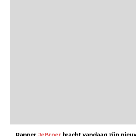
Rapper
JeBroer
bracht vandaag zijn nieuwe