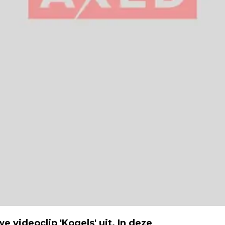
 videoclip 'Kogels' uit. In deze