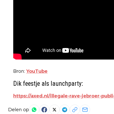
Bron:
YouTube
Dik feestje als launchparty:
https://axed.nl/illegale-rave-jebroer-publi
Delen op