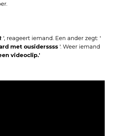
er.
R
', reageert iemand. Een ander zegt: '
ard
met
ousiderssss
'. Weer iemand
en videoclip.'