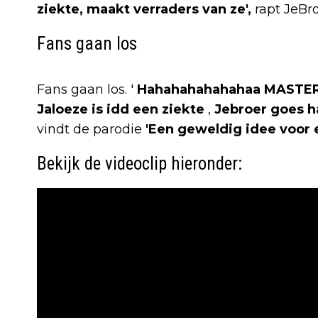
ziekte, maakt verraders van ze',
rapt JeBro
Fans gaan los
Fans gaan los. '
Hahahahahahahaa
MASTE
Jaloeze
is
idd
een
ziekte
,
Jebroer
goes
h
vindt de parodie
'Een geweldig idee voor e
Bekijk de videoclip hieronder: