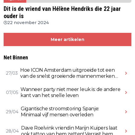
Dit is de vriend van Hélène Hendriks die 22 jaar
ouder is
22 november 2024
Meer artikelen
Net Binnen
Hoe ICON Amsterdam uitgroeide tot een
27/03
van de snelst groeiende mannenmerken
online
Wanneer party niet meer leuk is: de andere
07/05
kant van het snelle leven
Gigantische stroomstoring Spanje:
29/04
Minimaal vijf mensen overleden
Dave Roelvink vriendin Marijn Kuipers laat
28/04
ook tattoo van hem zetten! Verrast hem