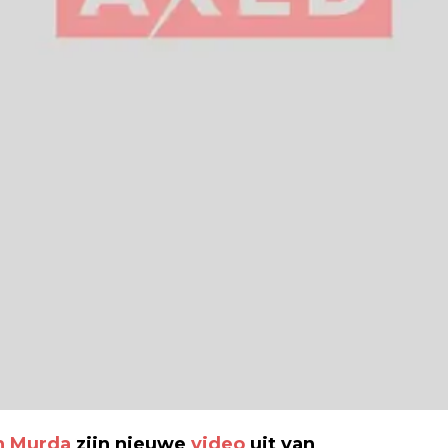
h Murda
zijn nieuwe
video
uit van