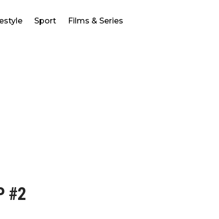
festyle
Sport
Films & Series
P #2