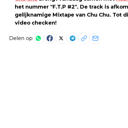
het nummer "F.T.P #2". De track is afk
gelijknamige Mixtape van Chu Chu. Tot di
video checken!
Delen op