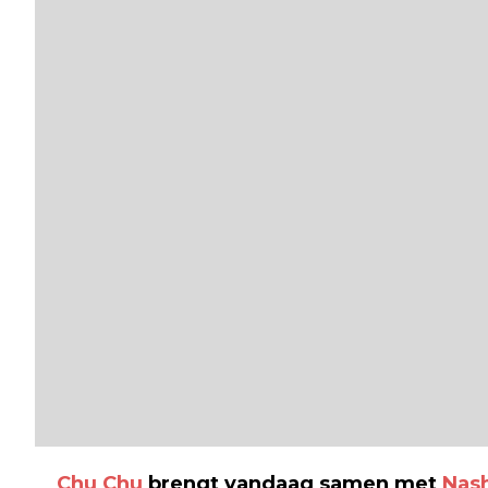
Chu Chu
brengt vandaag samen met
Nas