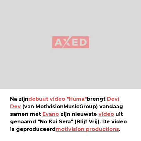
Na zijn
debuut video "Huma"
brengt
Devi
Dev
(van MotivisionMusicGroup) vandaag
samen met
Evano
zijn nieuwste
video
uit
genaamd "No Kai Sera" (Blijf Vrij). De video
is geproduceerd
motivision productions
.