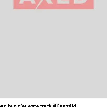
ag hun nieuwste track #Geentijd.