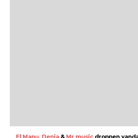
El Manu
,
Denia
&
Mr music
droppen vanda