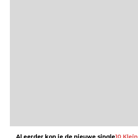
Al eerder kon je de nieuwe single
10 Klei