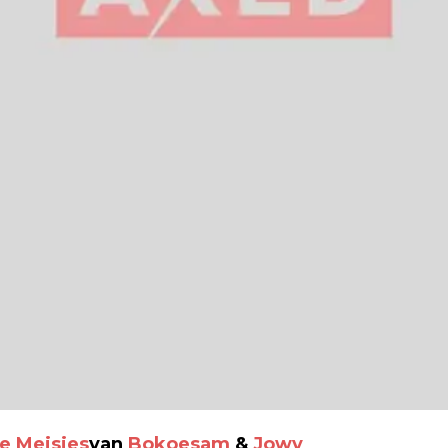
ne Meisjes
van
Bokoesam
&
Jowy