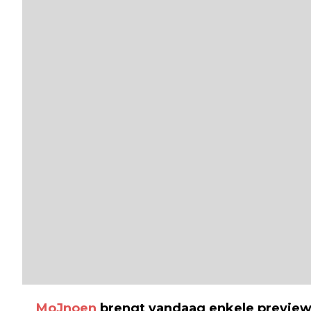
MoJnoen
brengt vandaag enkele previews