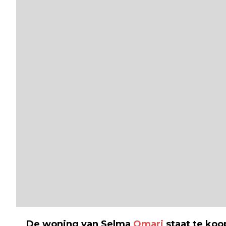
De woning van Selma
Omari
staat te koo