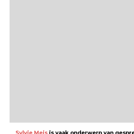
Sylvie Meis
is vaak onderwerp van gespre