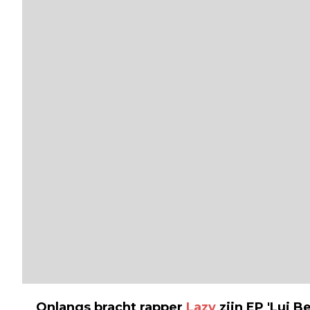
Onlangs bracht rapper
Lazy
zijn EP 'Lui Be