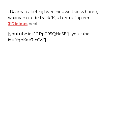
. Daarnaast liet hij twee nieuwe tracks horen,
waarvan o.a. de track ‘Kijk hier nu’ op een
J’Dicious
beat!
[youtube id="GRp095QHe5E"] [youtube
id="YgnKee7IcCw"]