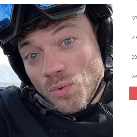
07
29
2
2