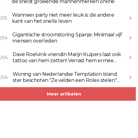
de snelst groeiende mannenmerken online
Wanneer party niet meer leuk is: de andere
/05
kant van het snelle leven
Gigantische stroomstoring Spanje: Minimaal vijf
/04
mensen overleden
Dave Roelvink vriendin Marijn Kuipers laat ook
8/04
tattoo van hem zetten! Verrast hem ermee
(Video)
Woning van Nederlandse Temptation Island
8/04
ster beschoten "Ze wilden een Rolex stelen"
(Video)
Meer artikelen