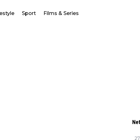
festyle
Sport
Films & Series
Net
27