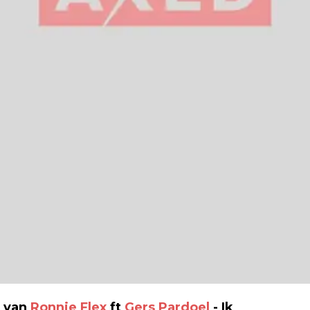
e van
Ronnie Flex
ft
Gers Pardoel
- Ik