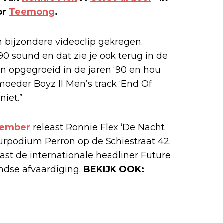
or
Teemong
.
bijzondere videoclip gekregen.
‘90 sound en dat zie je ook terug in de
ben opgegroeid in de jaren ‘90 en hou
 moeder Boyz II Men’s track ‘End Of
niet.”
ovember
releast Ronnie Flex ‘De Nacht
tuurpodium Perron op de Schiestraat 42.
st de internationale headliner Future
andse afvaardiging.
BEKIJK OOK: