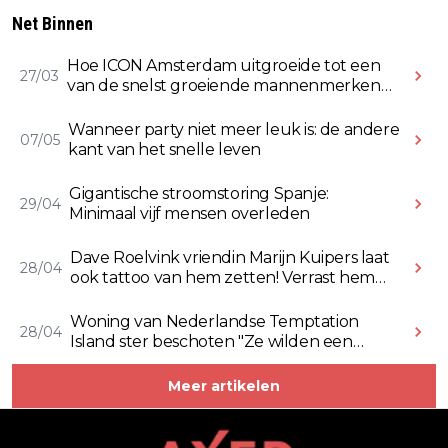
Net Binnen
Hoe ICON Amsterdam uitgroeide tot een
27/03
van de snelst groeiende mannenmerken
online
Wanneer party niet meer leuk is: de andere
07/05
kant van het snelle leven
Gigantische stroomstoring Spanje:
29/04
Minimaal vijf mensen overleden
Dave Roelvink vriendin Marijn Kuipers laat
28/04
ook tattoo van hem zetten! Verrast hem
ermee (Video)
Woning van Nederlandse Temptation
28/04
Island ster beschoten "Ze wilden een
Rolex stelen" (Video)
Meer artikelen