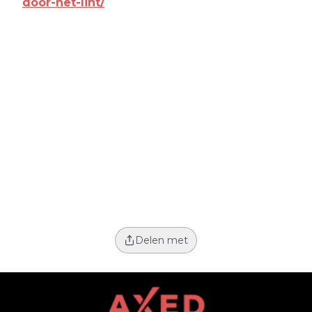
door-het-lint/
Delen met